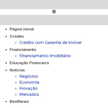
Ir
para
o
conteúdo
Página inicial
Crédito
Crédito com Garantia de imóvel
Financiamento
Financiamento Imobiliário
Educação Financeira
Notícias
Negócios
Economia
Inovação
Mercados
BestNews