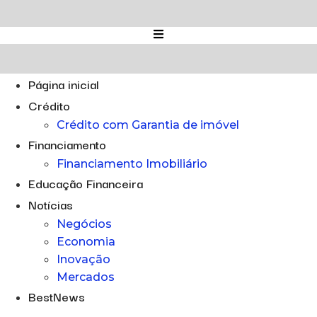
Ir
para
o
conteúdo
Página inicial
Crédito
Crédito com Garantia de imóvel
Financiamento
Financiamento Imobiliário
Educação Financeira
Notícias
Negócios
Economia
Inovação
Mercados
BestNews