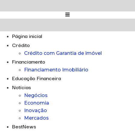
Ir
para
o
conteúdo
Página inicial
Crédito
Crédito com Garantia de imóvel
Financiamento
Financiamento Imobiliário
Educação Financeira
Notícias
Negócios
Economia
Inovação
Mercados
BestNews