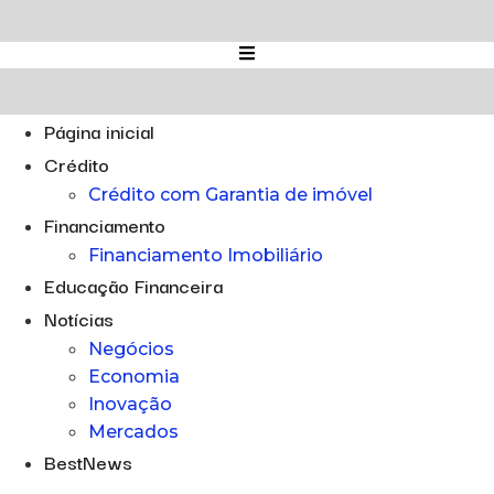
Ir
para
o
conteúdo
Página inicial
Crédito
Crédito com Garantia de imóvel
Financiamento
Financiamento Imobiliário
Educação Financeira
Notícias
Negócios
Economia
Inovação
Mercados
BestNews