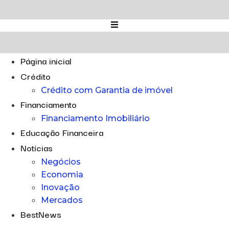
Ir
para
o
conteúdo
Página inicial
Crédito
Crédito com Garantia de imóvel
Financiamento
Financiamento Imobiliário
Educação Financeira
Notícias
Negócios
Economia
Inovação
Mercados
BestNews