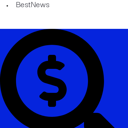
BestNews