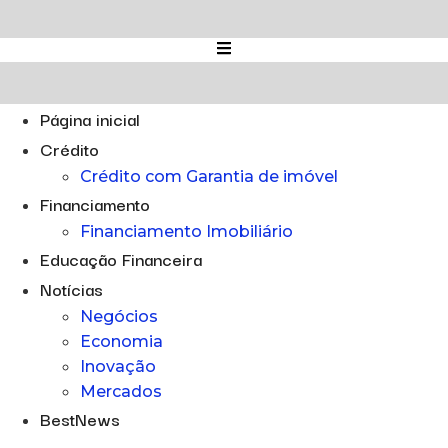
Ir
para
o
conteúdo
Página inicial
Crédito
Crédito com Garantia de imóvel
Financiamento
Financiamento Imobiliário
Educação Financeira
Notícias
Negócios
Economia
Inovação
Mercados
BestNews