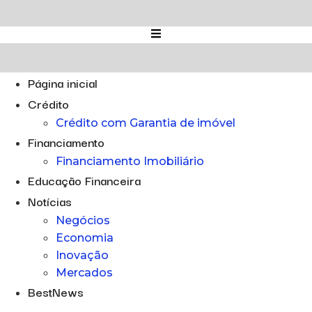
Ir
para
o
conteúdo
Página inicial
Crédito
Crédito com Garantia de imóvel
Financiamento
Financiamento Imobiliário
Educação Financeira
Notícias
Negócios
Economia
Inovação
Mercados
BestNews