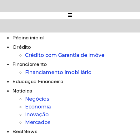
Ir
para
o
conteúdo
Página inicial
Crédito
Crédito com Garantia de imóvel
Financiamento
Financiamento Imobiliário
Educação Financeira
Notícias
Negócios
Economia
Inovação
Mercados
BestNews