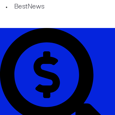
BestNews