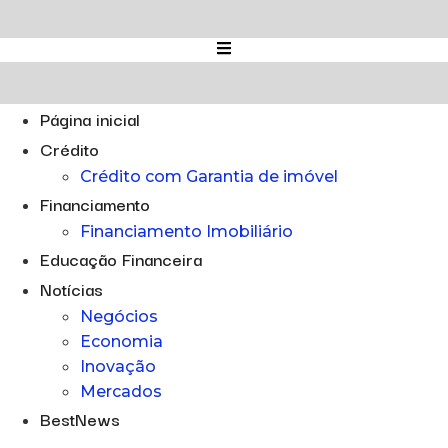
Ir
para
o
conteúdo
Página inicial
Crédito
Crédito com Garantia de imóvel
Financiamento
Financiamento Imobiliário
Educação Financeira
Notícias
Negócios
Economia
Inovação
Mercados
BestNews