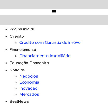
Ir
para
o
conteúdo
Página inicial
Crédito
Crédito com Garantia de imóvel
Financiamento
Financiamento Imobiliário
Educação Financeira
Notícias
Negócios
Economia
Inovação
Mercados
BestNews