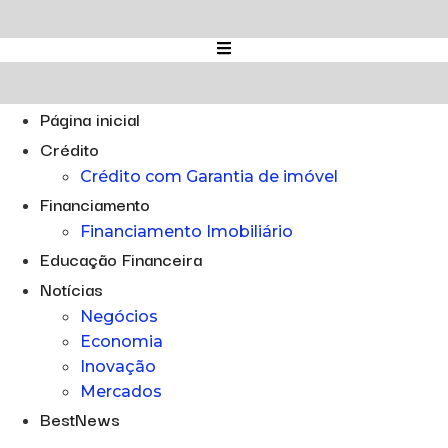
Ir
para
o
conteúdo
Página inicial
Crédito
Crédito com Garantia de imóvel
Financiamento
Financiamento Imobiliário
Educação Financeira
Notícias
Negócios
Economia
Inovação
Mercados
BestNews