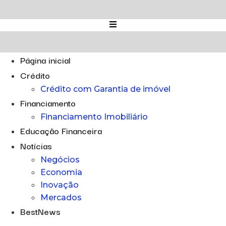
Ir
para
o
conteúdo
Página inicial
Crédito
Crédito com Garantia de imóvel
Financiamento
Financiamento Imobiliário
Educação Financeira
Notícias
Negócios
Economia
Inovação
Mercados
BestNews