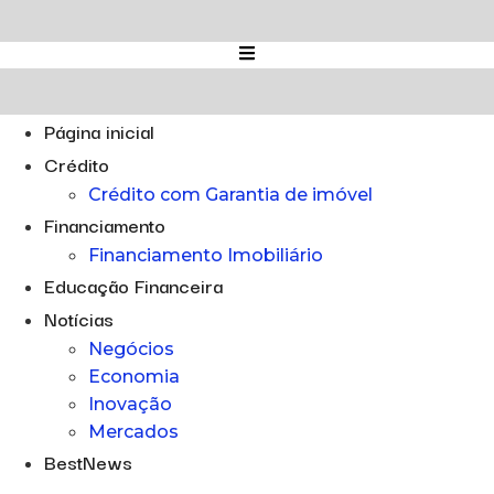
Ir
para
o
conteúdo
Página inicial
Crédito
Crédito com Garantia de imóvel
Financiamento
Financiamento Imobiliário
Educação Financeira
Notícias
Negócios
Economia
Inovação
Mercados
BestNews