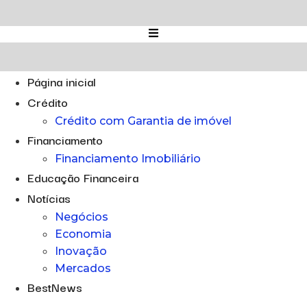
Ir
para
o
conteúdo
Página inicial
Crédito
Crédito com Garantia de imóvel
Financiamento
Financiamento Imobiliário
Educação Financeira
Notícias
Negócios
Economia
Inovação
Mercados
BestNews