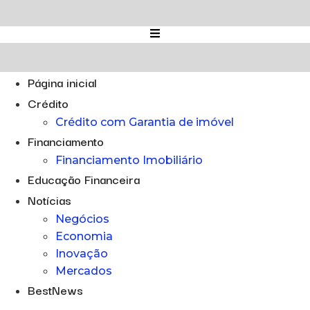
Ir
para
o
conteúdo
Página inicial
Crédito
Crédito com Garantia de imóvel
Financiamento
Financiamento Imobiliário
Educação Financeira
Notícias
Negócios
Economia
Inovação
Mercados
BestNews