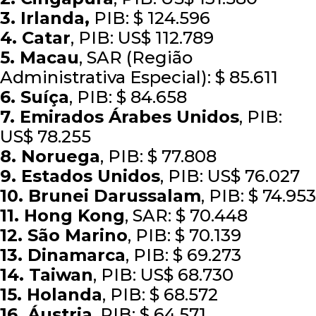
3. Irlanda,
PIB: $ 124.596
4. Catar
, PIB: US$ 112.789
5. Macau
, SAR (Região
Administrativa Especial): $ 85.611
6. Suíça
, PIB: $ 84.658
7. Emirados Árabes Unidos
, PIB:
US$ 78.255
8. Noruega
, PIB: $ 77.808
9. Estados Unidos
, PIB: US$ 76.027
10. Brunei Darussalam
, PIB: $ 74.953
11. Hong Kong
, SAR: $ 70.448
12. São Marino
, PIB: $ 70.139
13. Dinamarca
, PIB: $ 69.273
14. Taiwan
, PIB: US$ 68.730
15. Holanda
, PIB: $ 68.572
16. Áustria
, PIB: $ 64.571