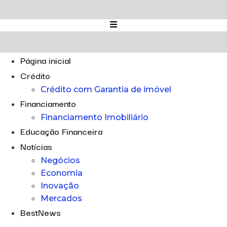
Ir
para
o
conteúdo
Página inicial
Crédito
Crédito com Garantia de imóvel
Financiamento
Financiamento Imobiliário
Educação Financeira
Notícias
Negócios
Economia
Inovação
Mercados
BestNews