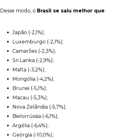
Desse modo, o
Brasil se saiu melhor que
:
Japão (-2,1%);
Luxemburgo (-2,1%);
Camarões (-2,3%);
Sri Lanka (-2,9%);
Malta (-3,2%);
Mongólia (-4,2%);
Brunei (-5,1%);
Macau (-5,3%);
Nova Zelândia (-5,7%);
Bielorrússia (-6,1%);
Argélia (-6,4%);
Geórgia (-10,0%);