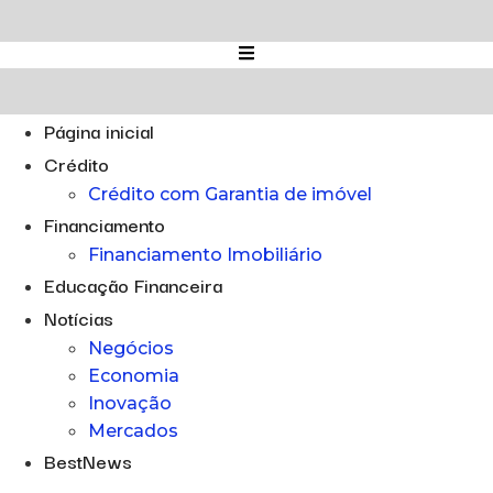
Ir
para
o
conteúdo
Página inicial
Crédito
Crédito com Garantia de imóvel
Financiamento
Financiamento Imobiliário
Educação Financeira
Notícias
Negócios
Economia
Inovação
Mercados
BestNews