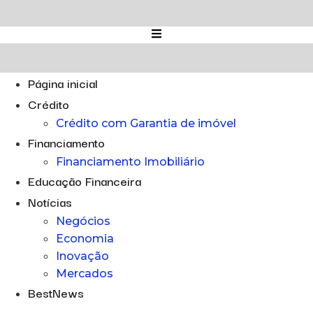
Ir
para
o
conteúdo
Página inicial
Crédito
Crédito com Garantia de imóvel
Financiamento
Financiamento Imobiliário
Educação Financeira
Notícias
Negócios
Economia
Inovação
Mercados
BestNews