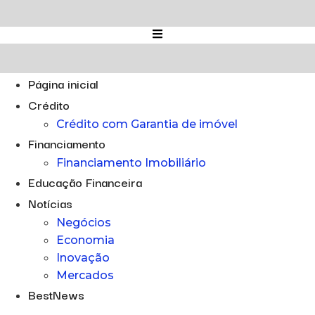
Ir
para
o
conteúdo
Página inicial
Crédito
Crédito com Garantia de imóvel
Financiamento
Financiamento Imobiliário
Educação Financeira
Notícias
Negócios
Economia
Inovação
Mercados
BestNews